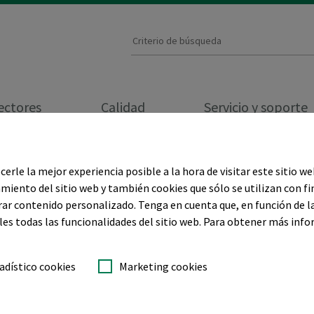
ectores
Calidad
Servicio y soporte
erle la mejor experiencia posible a la hora de visitar este sitio w
on Madeira - Información y c
miento del sitio web y también cookies que sólo se utilizan con fi
rar contenido personalizado. Tenga en cuenta que, en función de l
les todas las funcionalidades del sitio web. Para obtener más inf
adístico cookies
Marketing cookies