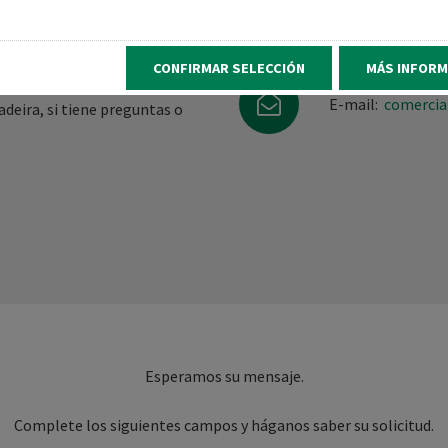
a?
+34 93 7
Tel.::
CONFIRMAR SELECCIÓN
MÁS INFORM
E-mail:
comercia
deira, si tiene preguntas o
Esperamos su mensaje.
Complete los siguientes campos y háganos saber su solicitud.