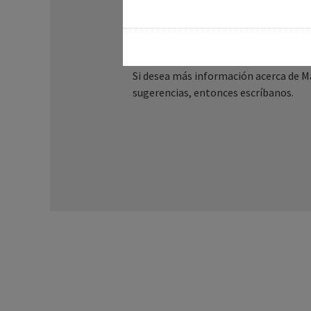
¿Tiene alguna pregunt
Esperamos su llamada.
Si desea más información acerca de Ma
sugerencias, entonces escríbanos.