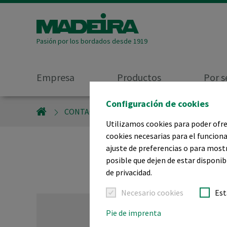
Pasión por los bordados desde 1919
Empresa
Productos
Por s
Configuración de cookies
MADEIRA GARNFABRIK
CONTACTO
Utilizamos cookies para poder ofrec
Contacte c
cookies necesarias para el funciona
ajuste de preferencias o para most
posible que dejen de estar disponib
de privacidad.
Necesario cookies
Est
Pie de imprenta