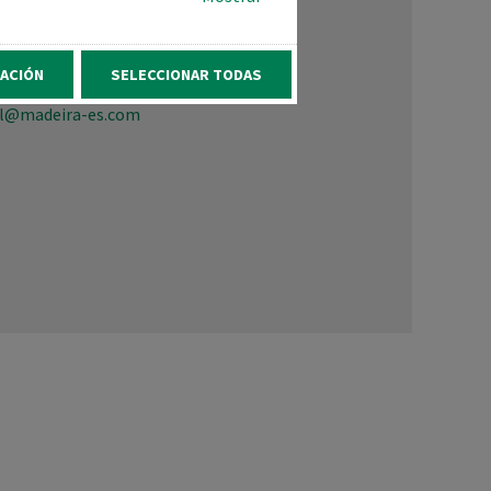
552630
ACIÓN
SELECCIONAR TODAS
l@madeira-es.com