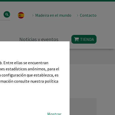
Madeira en el mundo
Contacto
Noticias y eventos
TIENDA
eb. Entre ellas se encuentran
omunicación
nes estadísticos anónimos, para el
a configuración que establezca, es
ormación consulte nuestra política
Mostrar