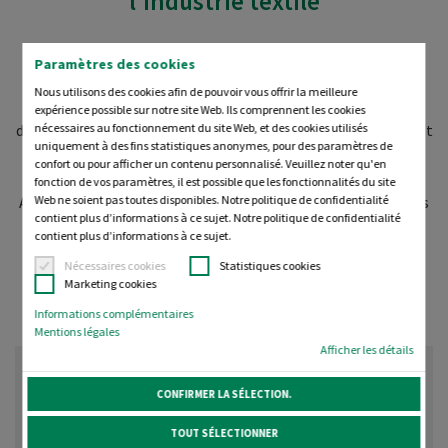
l’industrie textile
La fabrique de fils Madeira, est l’un des fabricants de fils
Paramètres des cookies
leaders dans le monde et votre partenaire pour des
Nous utilisons des cookies afin de pouvoir vous offrir la meilleure
stabilisateurs, des accessoires et des fils de qualité. Ancrés
expérience possible sur notre site Web. Ils comprennent les cookies
dans une histoire d’entreprise centenaire, nous produisons et
nécessaires au fonctionnement du site Web, et des cookies utilisés
uniquement à des fins statistiques anonymes, pour des paramètres de
distribuons des produits renommés, optimisés pour la
confort ou pour afficher un contenu personnalisé. Veuillez noter qu'en
production sur des machines à broder à plusieurs aiguilles.
fonction de vos paramètres, il est possible que les fonctionnalités du site
Appréciés de nombreuses marques et de nombreux brodeurs
Web ne soient pas toutes disponibles. Notre politique de confidentialité
contient plus d’informations à ce sujet. Notre politique de confidentialité
professionnels, nous soutenons aussi volontiers votre
contient plus d’informations à ce sujet.
activité en vous proposant des produits, des prestations de
Nécessaires cookies
Statistiques cookies
service et un conseil personnalisé.
Marketing cookies
Informations complémentaires
Mentions légales
Afficher les détails
CONFIRMER LA SÉLECTION.
Chenille 12 — Fil en polyester
TOUT SÉLECTIONNER