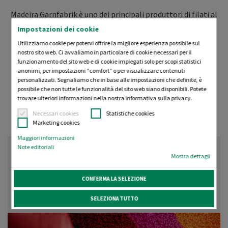
Madeira Garnfabrik è uno dei principali produttori di filati al
mondo e il partner di riferimento per filati, stabilizzatori e
Impostazioni dei cookie
accessori da ricamo di qualità. Avvalendoci di una tradizione
Utilizziamo cookie per potervi offrire la migliore esperienza possibile sul
aziendale centenaria, realizziamo e distribuiamo prodotti
nostro sito web. Ci avvaliamo in particolare di cookie necessari per il
funzionamento del sito web e di cookie impiegati solo per scopi statistici
rinomati, ottimizzati per effettuare ricami su macchine
anonimi, per impostazioni “comfort” o per visualizzare contenuti
multi-ago. Apprezzati da svariati marchi e ricamifici
personalizzati. Segnaliamo che in base alle impostazioni che definite, è
professionali, siamo a vostra disposizione con prodotti,
possibile che non tutte le funzionalità del sito web siano disponibili. Potete
trovare ulteriori informazioni nella nostra informativa sulla privacy.
servizi e consulenze individuali.
Necessari cookies
Statistiche cookies
Marketing cookies
Maggiori informazioni
Note editoriali
Mostra dettagli
Chenille 12 — Filo di poliestere
CONFERMA LA SELEZIONE
riciclato per ricamo in ciniglia
SELEZIONA TUTTO