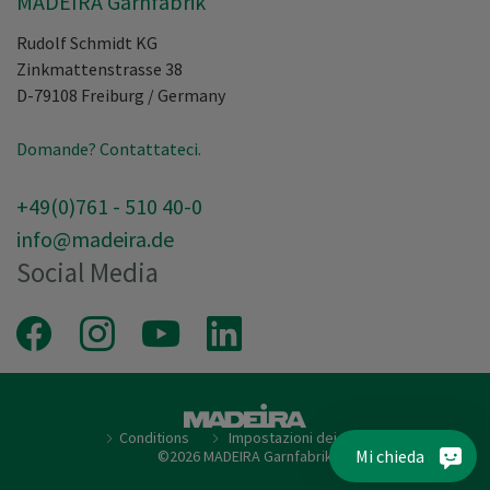
MADEIRA Garnfabrik
Rudolf Schmidt KG
Zinkmattenstrasse 38
D-79108
Freiburg
/
Germany
Domande? Contattateci.
+49(0)761 - 510 40-0
info@madeira.de
Social Media
Facebook
Instagram
Youtube
LinkedIn
Conditions
Impostazioni dei cookie
Mi chieda
©2026 MADEIRA Garnfabrik