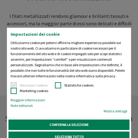
I filati metallizzati rendono glamour e brillanti tessuti e
accessori, ma la maggior parte di essi sono delicati e difficili
da lavorare. Avete avuto difficoltà a lavorare con filati
Impostazioni dei cookie
metallizzati a causa di filati rotti o di lunghe regolazioni? I
Utilizziamo cookie per potervi offrire la migliore esperienza possibile sul
nostri nuovi
filati metallizzati CR facili da lavorare
sono
nostro sito web. Ci avvaliamo in particolare di cookie necessari per il
pronti ad aiutarvi! Questi innovativi filati sono stati
funzionamento del sito web e di cookie impiegati solo per scopi statistici
anonimi, per impostazioni “comfort” o per visualizzare contenuti
sviluppati appositamente per una facile lavorazione su
personalizzati. Segnaliamo che in base alle impostazioni che definite, è
macchine ricamatrici industriali multitesta e per cuciture
possibile che non tutte le funzionalità del sito web siano disponibili. Potete
decorative. Puntate subito su look metallizzati autentici
trovare ulteriori informazioni nella nostra informativa sulla privacy.
senza compromessi e preparatevi a brillare con CR!
Necessari cookies
Statistiche cookies
Marketing cookies
Maggiori informazioni
Note editoriali
Mostra dettagli
5 motivi per cui conviene lavorare con
CONFERMA LA SELEZIONE
i filati metallizzati CR
SELEZIONA TUTTO