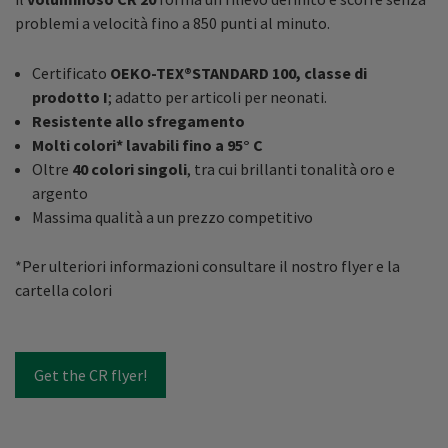
problemi a velocità fino a 850 punti al minuto.
Certificato
OEKO-TEX®STANDARD 100, classe di
prodotto I
; adatto per articoli per neonati.
Resistente allo sfregamento
Molti colori*
lavabili
fino a 95° C
Oltre
40 colori singoli
, tra cui brillanti tonalità oro e
argento
Massima qualità a un prezzo competitivo
*Per ulteriori informazioni consultare il nostro flyer e la
cartella colori
Get the CR flyer!