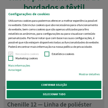
bordados e têxtil
Configurações de cookies
Utilizamos cookies para podermos oferecer a melhor experiência possível
A Madeira Garnfabrik é um dos fabricantes de linhas líderes
no website. Este inclui cookies que são necessários para o funcionamento
em todo o mundo e o seu parceiro para linhas de bordar de
do website, bem como cookies que são apenas utilizados para fins
estatísticos anónimos, para configurações ou para visualizar conteúdo
qualidade, estabilizadores e acessórios. Com base na nossa
personalizado. Por favor notar que com base nas suas configurações, é
história de um século, produzimos e comercializamos
possível que não estejam disponíveis todas as funcionalidades do website.
produtos de renome que foram otimizados para produção
Poderá encontrar mais informação na nossa política de privacidade.
em máquinas de bordar de várias agulhas. Apreciados por
Necessário cookies
Estatístico cookies
inúmeras marcas e bordadores profissionais, temos muito
Marketing cookies
gosto em ajudá-lo com produtos, serviços e consultoria
Mais informações
personalizada.
Aviso legal
Mostrar detalhes
CONFIRMAR SELEÇÃO
SELECIONAR TUDO
Chenille 12 — Linha de poliéster