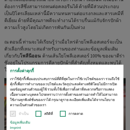
ต้องการสีซึ่งสามารถทนต่อคลอรีนได้ ด้ายที่มีส่วนประกอบ
เป็นปิโตรเลียมเหล่านี้มีความทนทานต่อแรงกลและสารเคมีที่
ดีเยี่ยม ด้ายที่มีคุณภาพดีจะทำงานได้ราบรื่นแม้กับจักรปักผ้า
ความเร็วสูงโดยไม่เกิดการพันกันเป็นห่วง
ณ ตอนนี้ ท่านจะได้เรียนรู้ว่าเมื่อไหร่ด้ายโพลีเอสเตอร์จะเป็น
ตัวเลือกที่เหมาะสมสำหรับงานของท่านและข้อมูลเพิ่มเติม
เกี่ยวกับ
โพลีนีออน
ด้านเส้นใยโพลีเอสเตอร์ 100% ของมาดีร่า
ซึ่งอยู่ในโปรแกรมการตีลายปักผ้าที่สำคัญทั้งหมดและพบได้
ในทั่วทุกมุมโลก
การตั้งค่าคุกกี้
เราใช้คุ้กกี้เพื่อมอบประสบการณ์ที่ดีที่สุดในการใช้เวปไซด์ของเรา รวมถึงใช้
คุ้กกี้เพื่อการทำงานของเวปไซด์และวัตถุประสงค์ทางสถิติโดยไม่มีการเปิด
เผยข้อมูลส่วนตัวของผู้ใช้ รวมทั้งใช้เพื่อการตั้งค่าที่สะดวกหรือการแสดง
เนื้อหาเฉพาะบุคคล โปรดทราบว่าการตั้งค่าของท่านอาจทำให้ไม่สามารถ
ใช้งานทุกฟังค์ชั่นของเราได้ กรุณาดูราย ละเอียดเพิ่มเติมได้จากนโยบาย
ความเป็นส่วนตัวของเรา
จำเป็น
สถิติที่
การตลาด
ข้อมูลเพิ่มเติม
Imprint