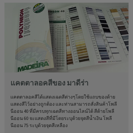
แคตตาลอคสีของ มาดีร่า
เเคตตาลอคสีได้แสดงเฉดสีต่างๆโดยใช้แถบของด้าย
แสดงสีไว้อย่างถูกต้อง และท่านสามารถสั่งสินค้าโพลี
นีออน 40 ที่มีครบทุกเฉดสีทางออนไลน์ได้ สีด้ายโพลี
นีออน 60 จะแสดงสีที่มีโดยระบุด้วยจุดสีน้ำเงิน โพลี
นีออน 75 ระบุด้วยจุดสีเหลือง