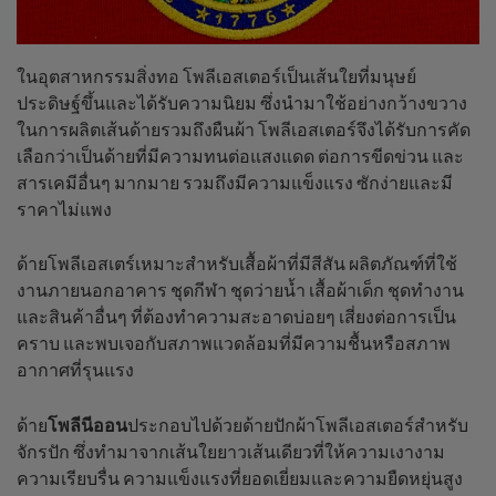
ในอุตสาหกรรมสิ่งทอ โพลีเอสเตอร์เป็นเส้นใยที่มนุษย์
ประดิษฐ์ขึ้นและได้รับความนิยม ซึ่งนำมาใช้อย่างกว้างขวาง
ในการผลิตเส้นด้ายรวมถึงผืนผ้า โพลีเอสเตอร์จึงได้รับการคัด
เลือกว่าเป็นด้ายที่มีความทนต่อแสงแดด ต่อการขีดข่วน และ
สารเคมีอื่นๆ มากมาย รวมถึงมีความแข็งแรง ซักง่ายและมี
ราคาไม่แพง
ด้ายโพลีเอสเตร์เหมาะสำหรับเสื้อผ้าที่มีสีสัน ผลิตภัณฑ์ที่ใช้
งานภายนอกอาคาร ชุดกีฬา ชุดว่ายน้ำ เสื้อผ้าเด็ก ชุดทำงาน
และสินค้าอื่นๆ ที่ต้องทำความสะอาดบ่อยๆ เสี่ยงต่อการเป็น
คราบ และพบเจอกับสภาพแวดล้อมที่มีความชื้นหรือสภาพ
อากาศที่รุนแรง
ด้าย
โพลีนีออน
ประกอบไปด้วยด้ายปักผ้าโพลีเอสเตอร์สำหรับ
จักรปัก ซึ่งทำมาจากเส้นใยยาวเส้นเดียวที่ให้ความเงางาม
ความเรียบรื่น ความแข็งแรงที่ยอดเยี่ยมและความยืดหยุ่นสูง