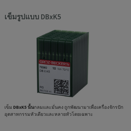
เข็มรูปแบบ DBxK5
เข็ม
DBxK5
นั้น
กลมและมั่นคง ถูกพัฒนามาเพื่อเครื่องจักรปัก
อุตสาหกรรมหัวเดียวและหลายหัวโดยเฉพาะ