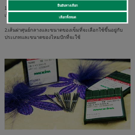
ยืนยันทางเลือก
1. ท่านต้องการจะปักบนผ้าประเภทใด (วูลเวน หรือ นิท) อันจะ
เป็นการบอกถึงประเภทของปลายเข็มที่เหมาะสม
เลือกทั้งหมด
2.เส้นผ่าศุนย์กลางและขนาดของเข็มที่จะเลือกใช้ขึ้นอยู่กับ
ประเภทและขนาดของไหมปักที่จะใช้