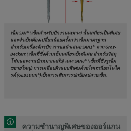
เข็ม SAN® (เข็มสำหรับปักงานเฉพาะ) นั้นเสถียรเป็นพิเศษ
และจำเป็นต้องเปลี่ยนน้อยครั้งกว่าเข็มมาตรฐาน
สำหรับเครื่องจักรปัก เราขอนำเสนอ
SAN1®
จาก
Groz
-
Beckert
(เข็มที่ซึ่งด้ามเข็มเสถียรเป็นพิเศษ สำหรับวัสดุ
โฟมและงานปักหมวกแก๊ป) และ
SAN8®
(เข็มที่ซึ่งรูเข็ม
ขยายใหญ่) การเคลือบผิวแบบพิเศษด้วย
ไทเทเนียมไนไต
รด์
(
GEBEDUR®
)
เป็นการเพิ่มการปกป้องปลายเข็ม
.
ความชำนาญพิเศษของออร์แกน