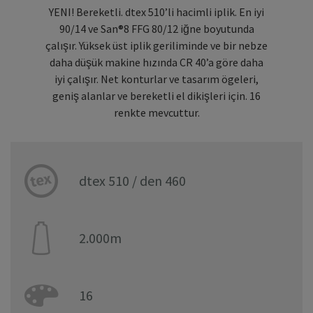
YENI! Bereketli. dtex 510’li hacimli iplik. En iyi
90/14 ve San®8 FFG 80/12 iğne boyutunda
çalışır. Yüksek üst iplik geriliminde ve bir nebze
daha düşük makine hızında CR 40’a göre daha
iyi çalışır. Net konturlar ve tasarım ögeleri,
geniş alanlar ve bereketli el dikişleri için. 16
renkte mevcuttur.
dtex 510 / den 460
2.000m
16