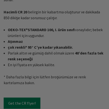
Hacimli CR 20
belirgin bir kabartma oluşturur ve dakikada
850 dikişe kadar sorunsuz çalışır.
OEKO-TEX®STANDARD 100, I. ürün sınıfı
onaylıdır; bebek
ürünleri için uygundur.
Aşınmaz
çok renkli* 95° C’ye
kadar yıkanabilir.
Parlak altın ve gümüş dahil olmak üzere
40’den fazla tek
renk seçeneği
En iyi fiyata en yüksek kalite.
* Daha fazla bilgi için lütfen broşürümüze ve renk
kartelamıza bakın.
Get the CR flyer!