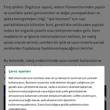
Floş iplikler (İngilizce rayon), viskon filamentlerinden yapılır
ve özellikle ipeksi görünümleri ve doğal yumuşaklıkları ve
ışıkta belirginleşen (ingl. “ışık hüzmesi” için ray)
parlaklıklarıyla bilinirler. İsmi, genellikle selülozden yapılan
viskoz bir organik çözelti olan bileşimlerinden gelir. Ham
maddelerin ve işleme teknolojilerinin kalitesi, bir nakış
ustası olarak verimli, üretken bir iplik ve uzun ömürlü parlak
renklerden faydalanıp faydalanamayacağınızı belirler.
Bu bölümde, nakış endüstrisinde uzun süredir kullanılan ve
tüm önemli sayısallaştırma programlarında listelenen
Çerez ayarları
Madeira’nın dünyaca ünlü floş ipliği olan Classic'i ne zaman
ve neden kullanmanız gerektiğini öğreneceksiniz.
Web sitemizde size mümkün olan en iyi deneyimi sunmak için çerezler
kullanıyoruz. Bunların arasında, web sitesinin düzgün çalışması için
gerekli olan çerezlere ek olarak, sadece anonim istatistik toplamak,
kullanımı kolaylaştırmak veya kişiye özel içerik görüntülemek
amaçlarıyla kullanılan çerezler de bulunmaktadır. Lütfen unutmayın,
ayarlarınıza bağlı olarak, web sitesinin tüm işlevlerini
kullanamayabilirsiniz. Daha fazla bilgiye gizlilik politikamızdan
ulaşabilirsiniz.