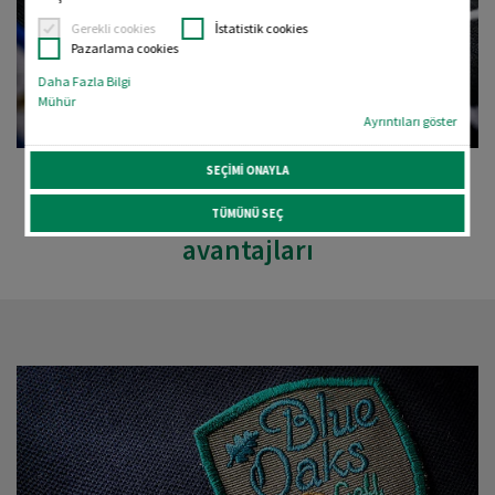
Gerekli cookies
İstatistik cookies
Pazarlama cookies
Daha Fazla Bilgi
Mühür
Ayrıntıları göster
SEÇIMI ONAYLA
Floş iplik ile nakış işlemenin
TÜMÜNÜ SEÇ
avantajları