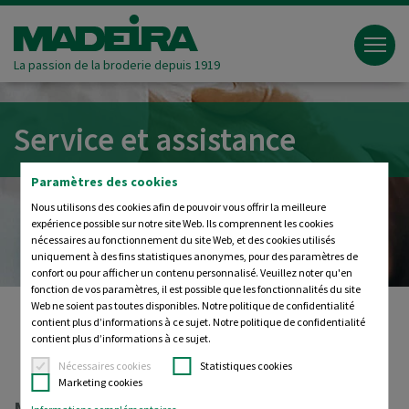
La passion de la broderie depuis 1919
Service et assistance
Paramètres des cookies
Nous utilisons des cookies afin de pouvoir vous offrir la meilleure
expérience possible sur notre site Web. Ils comprennent les cookies
nécessaires au fonctionnement du site Web, et des cookies utilisés
uniquement à des fins statistiques anonymes, pour des paramètres de
confort ou pour afficher un contenu personnalisé. Veuillez noter qu'en
fonction de vos paramètres, il est possible que les fonctionnalités du site
Web ne soient pas toutes disponibles. Notre politique de confidentialité
contient plus d’informations à ce sujet. Notre politique de confidentialité
contient plus d’informations à ce sujet.
Madeira
Service et assistance
Nécessaires cookies
Statistiques cookies
Marketing cookies