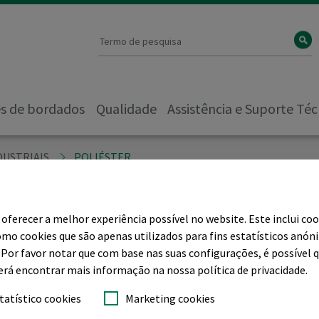
es de bordados
Qualidade
Assistência e Suporte Téc
DUSTRIAIS
POLIÉSTER
ferecer a melhor experiência possível no website. Este inclui coo
iéster
o cookies que são apenas utilizados para fins estatísticos anón
 Por favor notar que com base nas suas configurações, é possível 
erá encontrar mais informação na nossa política de privacidade.
tatístico cookies
Marketing cookies