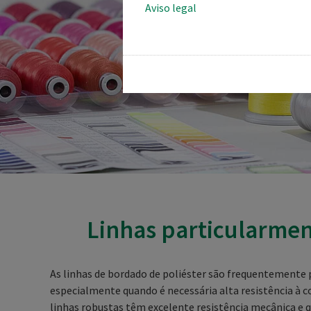
Aviso legal
Linhas particularmen
As linhas de bordado de poliéster são frequentemente p
especialmente quando é necessária alta resistência à co
linhas robustas têm excelente resistência mecânica e