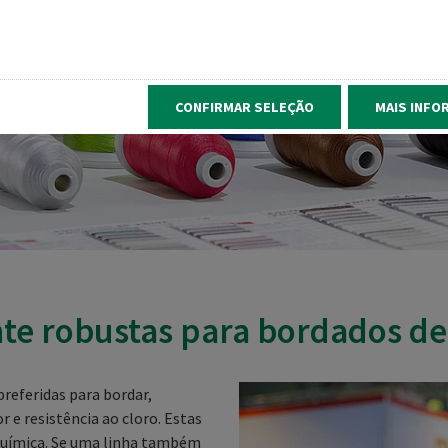
CONFIRMAR SELEÇÃO
MAIS INFO
te robustas para bordados de
referidas para bordar,
r e resistência ao cloro. Estas
 química. Se uma linha também