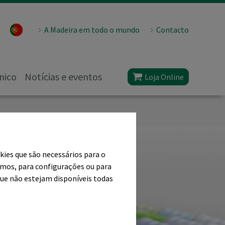
A Madeira em todo o mundo
Contacto
nico
Notícias e eventos
Loja Online
kies que são necessários para o
imos, para configurações ou para
que não estejam disponíveis todas