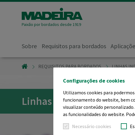
Paixão por bordados desde 1919
Sobre
Requisitos para bordados
Aplicaçõ
MADEIRA GARNFABRIK
REQUISITOS PARA BORDADOS
LINHAS IN
Configurações de cookies
Utilizamos cookies para podermos o
Linhas de bordado de pol
funcionamento do website, bem com
visualizar conteúdo personalizado.
as funcionalidades do website. Pod
Necessário cookies
Es