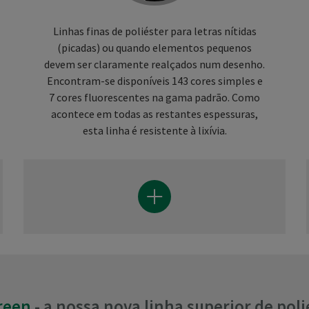
Linhas finas de poliéster para letras nítidas
(picadas) ou quando elementos pequenos
devem ser claramente realçados num desenho.
Encontram-se disponíveis 143 cores simples e
7 cores fluorescentes na gama padrão. Como
acontece em todas as restantes espessuras,
esta linha é resistente à lixívia.
reen
- a nossa nova linha superior de pol