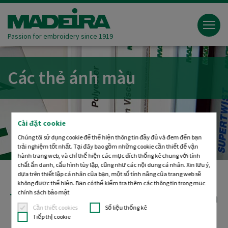
Passion for embroidery since 1919
Các thẻ ánh màu
Cài đặt cookie
Chúng tôi sử dụng cookie để thể hiện thông tin đầy đủ và đem đến bạn
trải nghiệm tốt nhất. Tại đây bao gồm những cookie cần thiết để vận
hành trang web, và chỉ thể hiện các mục đích thống kê chung với tính
chất ẩn danh, cấu hình tùy lập, cũng như các nội dung cá nhân. Xin lưu ý,
dựa trên thiết lập cá nhân của bạn, một số tính năng của trang web sẽ
không được thể hiện. Bạn có thể kiểm tra thêm các thông tin trong mục
chính sách bảo mật
TẤT CẢ THẺ ÁNH MÀU
như phiên bản
Cần thiết cookies
Số liệu thống kê
trực tuyến hoặc tải dạng PDF
Tiếp thị cookie