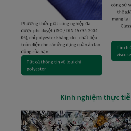
công sở v
thể gi
mang lại 
Phương thức giặt công nghiệp đã
Class
được phê duyệt (ISO / DIN 15797: 2004-
06), chỉ polyester kháng clo - chất liệu
toàn diện cho các ứng dụng quần áo lao
Tìm hiể
động của bạn.
viscose
Tất cả thông tin về loại chỉ
polyester
Kinh nghiệm thực tiễn