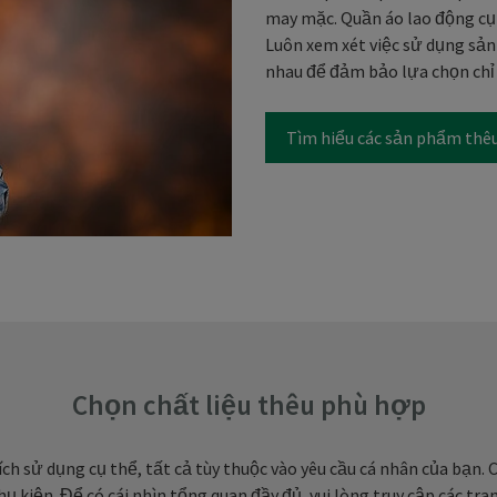
may mặc. Quần áo lao động cụ 
Luôn xem xét việc sử dụng sản 
nhau để đảm bảo lựa chọn chỉ 
Tìm hiểu các sản phẩm thê
Chọn chất liệu thêu phù hợp
ích sử dụng cụ thể, tất cả tùy thuộc vào yêu cầu cá nhân của bạn. C
kiện. Để có cái nhìn tổng quan đầy đủ, vui lòng truy cập các tra