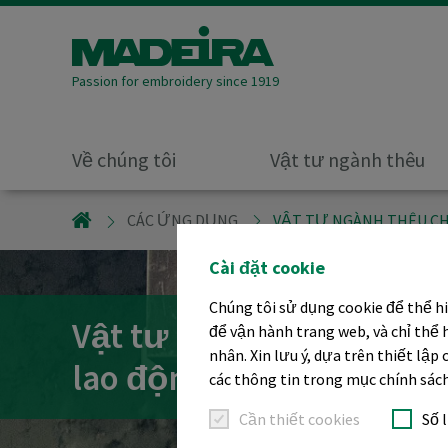
Passion for embroidery since 1919
Về chúng tôi
Vật tư ngành thêu
GIẢI PHÁP THÊU
CÁC ỨNG DỤNG
VẬT TƯ NGÀNH THÊU C
Cài đặt cookie
Chúng tôi sử dụng cookie để thể h
Vật tư ngành thêu cho t
để vận hành trang web, và chỉ thể 
nhân. Xin lưu ý, dựa trên thiết lậ
lao động
các thông tin trong mục chính sá
Cần thiết cookies
Số 