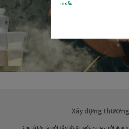
In dấu
Xây dựng thương 
Cho dù bạn là một tổ chức đa quốc gia hay một doanh 