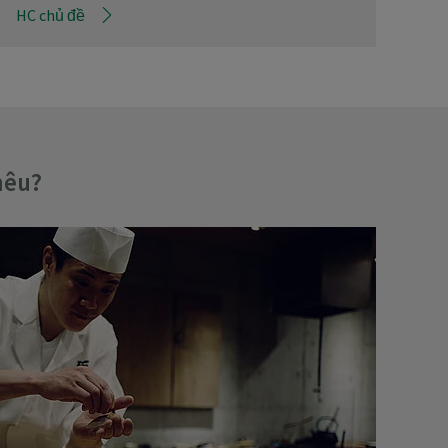
HC chủ đề
hêu?