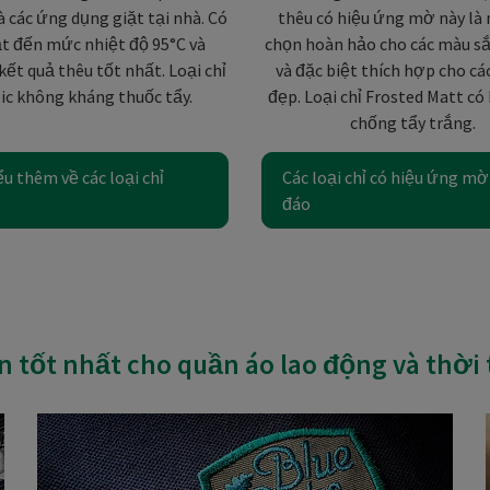
à các ứng dụng giặt tại nhà. Có
thêu có hiệu ứng mờ này là
ặt đến mức nhiệt độ 95°C và
chọn hoàn hảo cho các màu sắ
kết quả thêu tốt nhất. Loại chỉ
và đặc biệt thích hợp cho các
ic không kháng thuốc tẩy.
đẹp. Loại chỉ Frosted Matt có
chống tẩy trắng.
u thêm về các loại chỉ
Các loại chỉ có hiệu ứng mờ
đáo
 tốt nhất cho quần áo lao động và thời