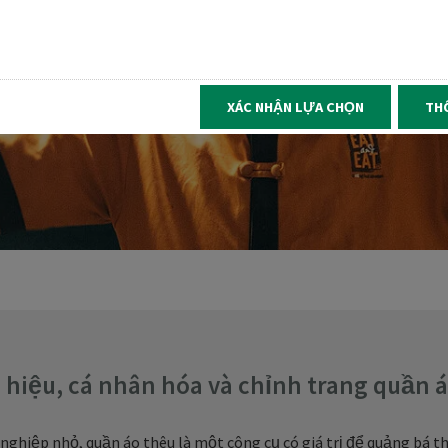
XÁC NHẬN LỰA CHỌN
TH
hiệu, cá nhân hóa và chỉnh trang quần á
nghiệp nhỏ, quần áo thêu là một công cụ có giá trị để quảng bá 