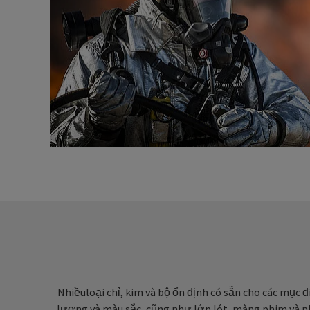
Nhiềuloại chỉ, kim và bộ ổn định có sẵn cho các mục đ
lượng và màu sắc, cũng như lớp lót, màng phim và phụ 