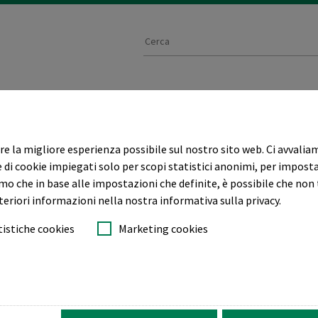
Applicazioni dei ricami
Qualità
Ass
re la migliore esperienza possibile sul nostro sito web. Ci avvalia
 RICAMO
STRUMENTI PER RICAMO
 di cookie impiegati solo per scopi statistici anonimi, per impost
o che in base alle impostazioni che definite, è possibile che non 
teriori informazioni nella nostra informativa sulla privacy.
tistiche cookies
Marketing cookies