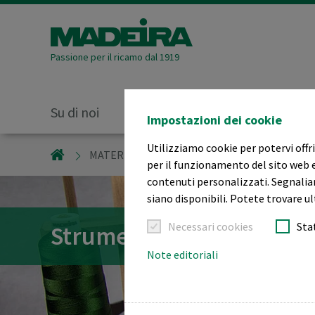
Passione per il ricamo dal 1919
Su di noi
Materiali da ricamo
Impostazioni dei cookie
Utilizziamo cookie per potervi offri
MADEIRA GARNFABRIK
MATERIALI DA RICAMO
ACCESSORI PER IL
per il funzionamento del sito web e
contenuti personalizzati. Segnaliam
siano disponibili. Potete trovare ul
Necessari cookies
Sta
Strumenti per ricamo
Note editoriali