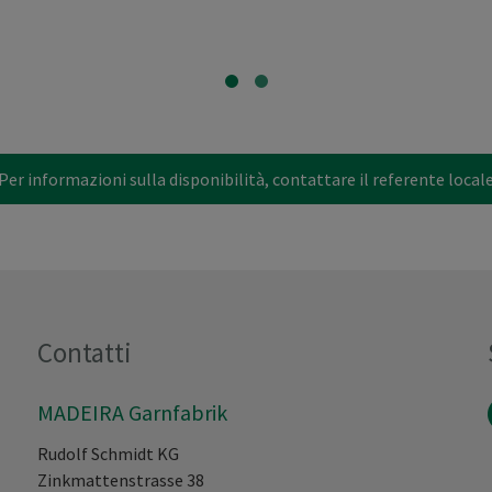
Per informazioni sulla disponibilità, contattare il referente local
Contatti
MADEIRA Garnfabrik
Rudolf Schmidt KG
Zinkmattenstrasse 38