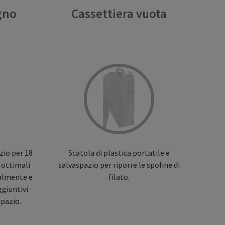
egno
Cassettiera vuota
D
ma
azio per 18
Scatola di plastica portatile e
Sco
i ottimali
salvaspazio per riporre le spoline di
moti
calmente e
filato.
a
giuntivi
spazio.