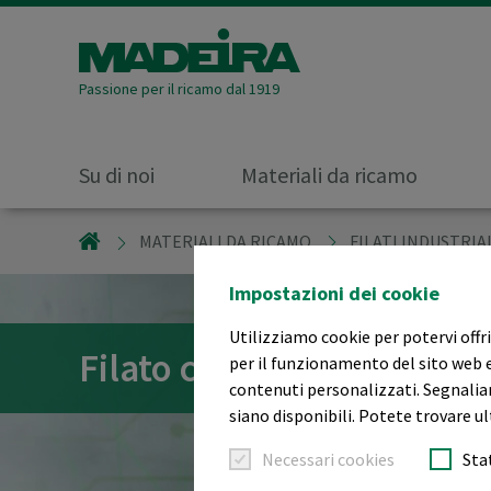
Passione per il ricamo dal 1919
Su di noi
Materiali da ricamo
MADEIRA GARNFABRIK
MATERIALI DA RICAMO
FILATI INDUSTRIA
Impostazioni dei cookie
Utilizziamo cookie per potervi offri
Filato conduttivo per ri
per il funzionamento del sito web e
contenuti personalizzati. Segnaliam
siano disponibili. Potete trovare ul
Necessari cookies
Sta