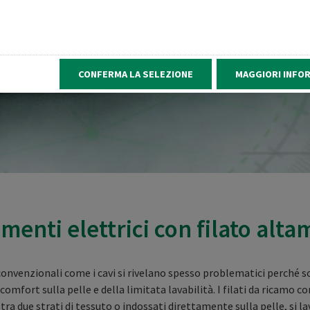
CONFERMA LA SELEZIONE
MAGGIORI INFO
amenti elettrici con filato al
 convenzionali come i cavi si rivelano spesso problematici perché so
comfort sulla pelle e della limitata lavabilità. I filati da ricamo c
 tra due strati di tessuto o indossati direttamente sulla pelle, si l