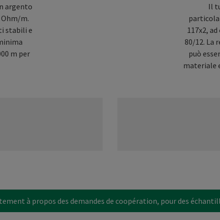
in argento
Il 
00 Ohm/m.
particola
 stabili e
117x2, ad
 minima
80/12. La
1000 m per
può esser
materiale e
ctement à propos des demandes de coopération, pour des échantil