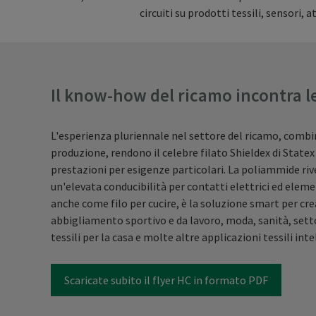
circuiti su prodotti tessili, sensori,
Il know-how del ricamo incontra l
L'esperienza pluriennale nel settore del ricamo, combi
produzione, rendono il celebre filato Shieldex di Statex
prestazioni per esigenze particolari. La poliammide riv
un'elevata conducibilità per contatti elettrici ed eleme
anche come filo per cucire, è la soluzione smart per cre
abbigliamento sportivo e da lavoro, moda, sanità, sett
tessili per la casa e molte altre applicazioni tessili inte
Scaricate subito il flyer HC in formato PDF