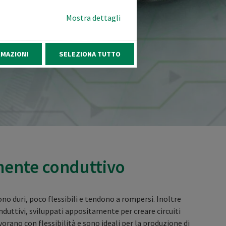
Mostra dettagli
RMAZIONI
SELEZIONA TUTTO
tamente conduttivo
no duri, poco flessibili e tendono a rompersi. Inoltre
onduttivi, sviluppati appositamente per creare circuiti
avorano con flessibilità e sono ideali per la produzione di