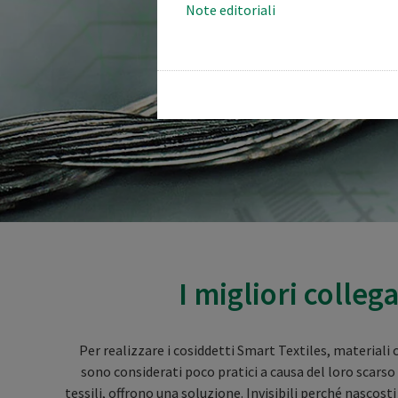
Note editoriali
I migliori colleg
Per realizzare i cosiddetti Smart Textiles, materiali
sono considerati poco pratici a causa del loro scarso 
tessili, offrono una soluzione. Invisibili perché nascosti