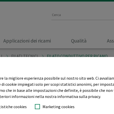
Applicazioni dei ricami
Qualità
Ass
LI
FILATI TECNICI
FILATO CONDUTTIVO PER RICAMO
re la migliore esperienza possibile sul nostro sito web. Ci avvalia
camo
 di cookie impiegati solo per scopi statistici anonimi, per impost
o che in base alle impostazioni che definite, è possibile che non 
teriori informazioni nella nostra informativa sulla privacy.
tistiche cookies
Marketing cookies