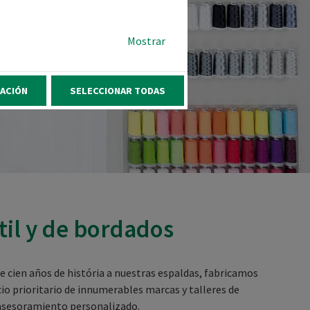
Mostrar
ACIÓN
SELECCIONAR TODAS
xtil y de bordados
e cien años de história a nuestras espaldas, fabricamos
o prioritario de innumerables marcas y talleres de
y asesoramiento personalizado.