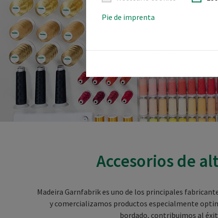
Pie de imprenta
Accesorios de alt
Madeira Garnfabrik es uno de los principales fabricant
y comercializamos productos especialmente optimiz
bordado, contribuimos al éxit