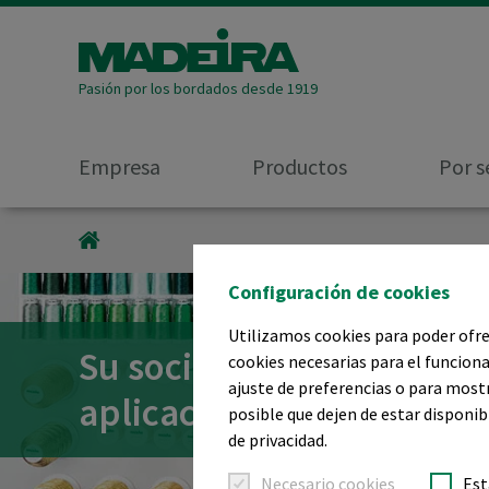
Pasión por los bordados desde 1919
Empresa
Productos
Por s
MADEIRA GARNFABRIK
Configuración de cookies
Utilizamos cookies para poder ofrec
Su socio de confianza pa
cookies necesarias para el funciona
ajuste de preferencias o para most
aplicaciones de bordado
posible que dejen de estar disponib
de privacidad.
Necesario cookies
Est