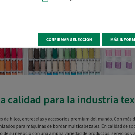
CONFIRMAR SELECCIÓN
MÁS INFORM
a calidad para la industria te
es de hilos, entretelas y accesorios premium del mundo. Con más d
ados para máquinas de bordar multicabezales. En calidad de soci
o de su negocio con una amplia variedad de productos, servicios 