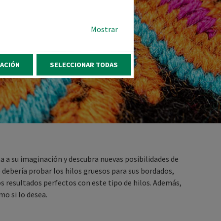
Mostrar
ACIÓN
SELECCIONAR TODAS
ta a su imaginación y descubra nuevas posibilidades de
 debería probar los hilos gruesos para sus bordados,
 resultados perfectos con este tipo de hilos. Además,
o si lo desea.