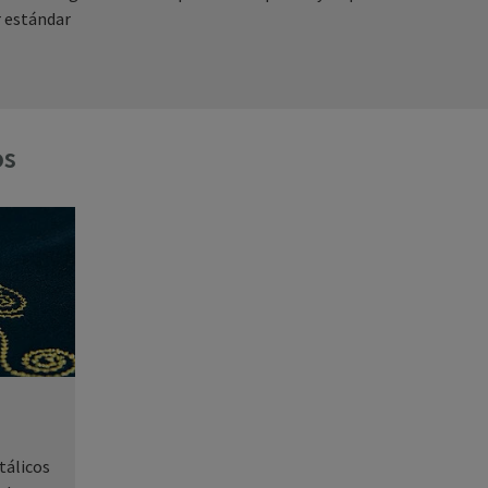
r estándar
os
tálicos