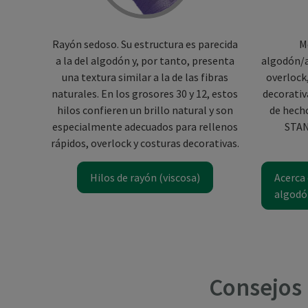
Rayón sedoso. Su estructura es parecida
M
a la del algodón y, por tanto, presenta
algodón/ac
una textura similar a la de las fibras
overlock
naturales. En los grosores 30 y 12, estos
decorativ
hilos confieren un brillo natural y son
de hecho
especialmente adecuados para rellenos
STAN
rápidos, overlock y costuras decorativas.
Hilos de rayón (viscosa)
Acerca 
algodó
Consejos 