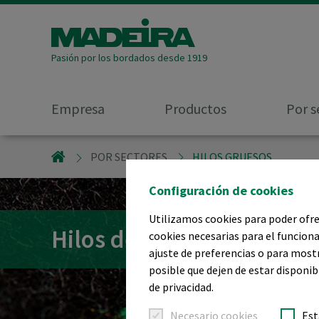
Pasión por los bordados desde 1919
Empresa
Productos
Por s
MADEIRA GARNFABRIK
POR SECTORES
HILOS GRUESOS
Configuración de cookies
Utilizamos cookies para poder ofrec
Hilos de bordar gruesos
cookies necesarias para el funciona
ajuste de preferencias o para most
posible que dejen de estar disponib
de privacidad.
Necesario cookies
Est