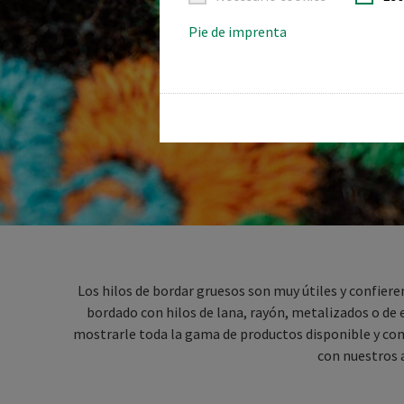
Pie de imprenta
Los hilos de bordar gruesos son muy útiles y confiere
bordado con hilos de lana, rayón, metalizados o de 
mostrarle toda la gama de productos disponible y com
con nuestros 