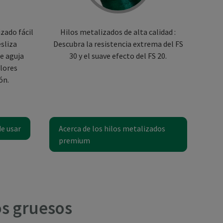
zado fácil
Hilos metalizados de alta calidad :
Hilo 
esliza
Descubra la resistencia extrema del FS
extr
e aguja
30 y el suave efecto del FS 20.
ampl
olores
11 
ón.
E
de usar
Acerca de los hilos metalizados
A
premium
os gruesos