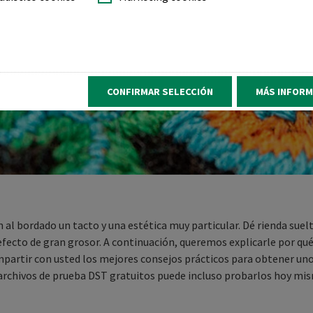
CONFIRMAR SELECCIÓN
MÁS INFORM
n al bordado un tacto y una estética muy particular. Dé rienda suel
efecto de gran grosor. A continuación, queremos explicarle por qué
partir con usted los mejores consejos prácticos para obtener unos
archivos de prueba DST gratuitos puede incluso probarlos hoy mism