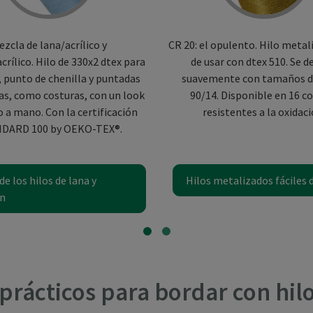
ezcla de lana/acrílico y
CR 20: el opulento. Hilo metali
rílico. Hilo de 330x2 dtex para
de usar con dtex 510. Se d
, punto de chenilla y puntadas
suavemente con tamaños d
as, como costuras, con un look
90/14. Disponible en 16 c
 a mano. Con la certificación
resistentes a la oxidaci
DARD 100 by OEKO-TEX®.
de los hilos de lana y
Hilos metalizados fáciles 
n
prácticos para bordar con hil