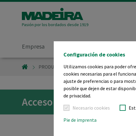
Pasión por los bordados desde 1919
Empresa
Productos
Por s
Configuración de cookies
Utilizamos cookies para poder ofrec
MADEIRA GARNFABRIK
PRODUCTOS
ACCESORIOS PARA BORDAD
cookies necesarias para el funciona
ajuste de preferencias o para most
posible que dejen de estar disponib
de privacidad.
Accesorios para bordado 
Necesario cookies
Est
Pie de imprenta