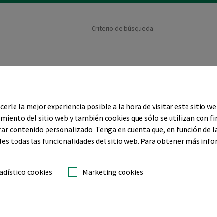
ectores
Calidad
Servicio y soporte
erle la mejor experiencia posible a la hora de visitar este sitio w
O
miento del sitio web y también cookies que sólo se utilizan con fi
rar contenido personalizado. Tenga en cuenta que, en función de l
les todas las funcionalidades del sitio web. Para obtener más inf
industrial
adístico cookies
Marketing cookies