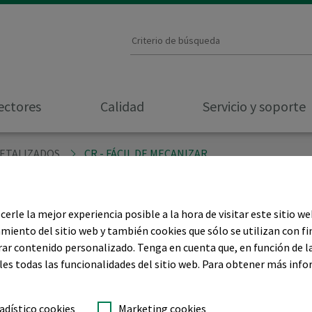
ectores
Calidad
Servicio y soporte
ETALIZADOS
CR - FÁCIL DE MECANIZAR
erle la mejor experiencia posible a la hora de visitar este sitio w
 mecanizar
miento del sitio web y también cookies que sólo se utilizan con fi
rar contenido personalizado. Tenga en cuenta que, en función de l
les todas las funcionalidades del sitio web. Para obtener más inf
adístico cookies
Marketing cookies