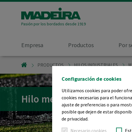
Pasión por los bordados desde 1919
Empresa
Productos
Por s
MADEIRA GARNFABRIK
PRODUCTOS
HILOS INDUSTRIALES
M
Configuración de cookies
Utilizamos cookies para poder ofrec
Hilo metalizado fácil de
cookies necesarias para el funciona
ajuste de preferencias o para most
posible que dejen de estar disponib
de privacidad.
Necesario cookies
Est