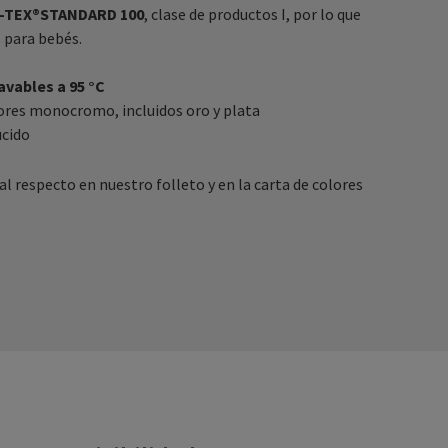
-TEX®STANDARD 100
, clase de productos I, por lo que
s para bebés.
vables a 95 °C
ores monocromo, incluidos oro y plata
ucido
 respecto en nuestro folleto y en la carta de colores