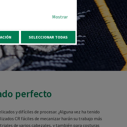
Mostrar
ACIÓN
SELECCIONAR TODAS
ado perfecto
licados y difíciles de procesar. ¿Alguna vez ha tenido
alizados CR fáciles de mecanizar harán su trabajo más
triales de varios cabezales, y también para costuras