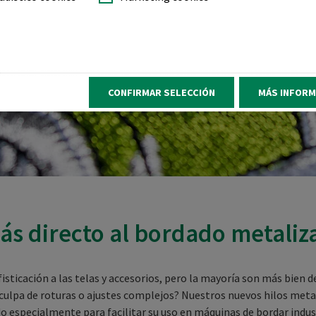
CONFIRMAR SELECCIÓN
MÁS INFORM
ás directo al bordado metaliz
sticación a las telas y accesorios, pero la mayoría son más bien de
 culpa de roturas o ajustes complejos? Nuestros nuevos hilos met
do especialmente para facilitar su uso en máquinas de bordar indus