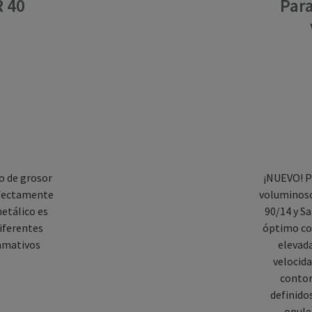
R 40
Para
lo de grosor
¡NUEVO! P
rfectamente
voluminoso
metálico es
90/14 y S
iferentes
óptimo con
lamativos
elevada
velocida
contor
definido
opule