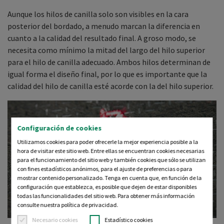
Aunque los hilos de canilla solo son visibles en la cara
posterior del bordado, a menudo marcan la diferencia en
cuanto a la calidad del resultado final. A groso modo, se
necesita como mínimo la mitad del largo del hilo superior
para el hilo de canilla adecuado. Ambos hilos determinan de
igual forma el diseño final, por lo que es importante que la
calidad del hilo de canilla esté acorde con la del hilo superior.
Configuración de cookies
Utilizamos cookies para poder ofrecerle la mejor experiencia posible a la
hora de visitar este sitio web. Entre ellas se encuentran cookies necesarias
para el funcionamiento del sitio web y también cookies que sólo se utilizan
con fines estadísticos anónimos, para el ajuste de preferencias o para
mostrar contenido personalizado. Tenga en cuenta que, en función de la
configuración que establezca, es posible que dejen de estar disponibles
todas las funcionalidades del sitio web. Para obtener más información
consulte nuestra política de privacidad.
Necesario cookies
Estadístico cookies