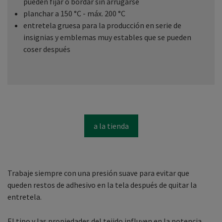
pueden fijar o bordar sin arrugarse
planchar a 150 °C - máx. 200 °C
entretela gruesa para la producción en serie de
insignias y emblemas muy estables que se pueden
coser después
a la tienda
Trabaje siempre con una presión suave para evitar que
queden restos de adhesivo en la tela después de quitar la
entretela.
El tipo y las propiedades del tejido influyen en la potencia