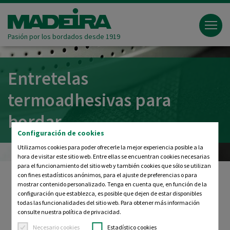
Pasión por los bordados desde 1919
Entretelas
termoadhesivas para
bordar
Configuración de cookies
Utilizamos cookies para poder ofrecerle la mejor experiencia posible a la
hora de visitar este sitio web. Entre ellas se encuentran cookies necesarias
para el funcionamiento del sitio web y también cookies que sólo se utilizan
con fines estadísticos anónimos, para el ajuste de preferencias o para
mostrar contenido personalizado. Tenga en cuenta que, en función de la
configuración que establezca, es posible que dejen de estar disponibles
Entretelas termoadhesivas para
todas las funcionalidades del sitio web. Para obtener más información
bordar
consulte nuestra política de privacidad.
Necesario cookies
Estadístico cookies