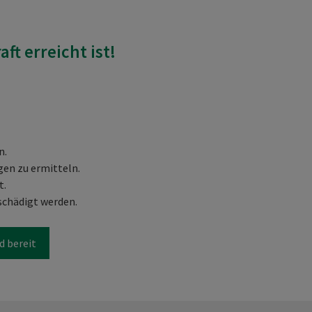
ft erreicht ist!
n.
gen zu ermitteln.
t.
eschädigt werden.
d bereit