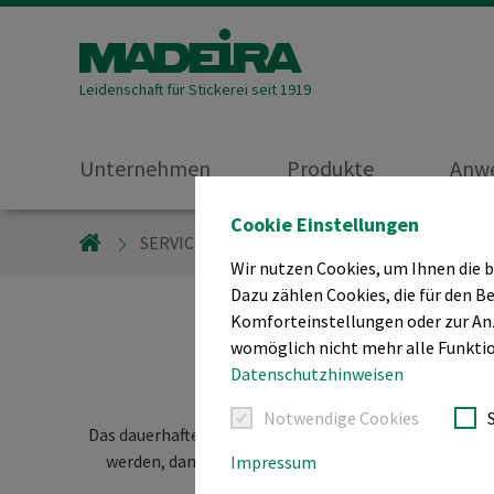
Leidenschaft für Stickerei seit 1919
Unternehmen
Produkte
Anw
Cookie Einstellungen
MADEIRA GARNFABRIK
SERVICE/SUPPORT
STICKEREI - BEST PR
Wir nutzen Cookies, um Ihnen die 
Dazu zählen Cookies, die für den Be
Komforteinstellungen oder zur Anze
womöglich nicht mehr alle Funktio
Wie man gestick
Datenschutzhinweisen
Notwendige Cookies
Das dauerhafte Anbringen von gestickten Abzeichen ode
werden, damit das Abzeichen oder Emblem beim Geb
Impressum
starken Kleber verwendet, d