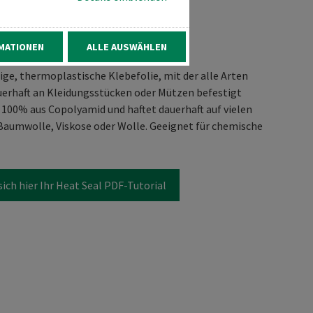
MATIONEN
ALLE AUSWÄHLEN
hige, thermoplastische Klebefolie, mit der alle Arten
uerhaft an Kleidungsstücken oder Mützen befestigt
 100% aus Copolyamid und haftet dauerhaft auf vielen
 Baumwolle, Viskose oder Wolle. Geeignet für chemische
sich hier Ihr Heat Seal PDF-Tutorial