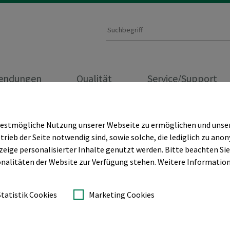
endungen
Qualität
Service/Support
ACTICE
WIE MAN ABZEICHEN MIT KLEBEFOLIE ANBRINGT
bestmögliche Nutzung unserer Webseite zu ermöglichen und unsere
trieb der Seite notwendig sind, sowie solche, die lediglich zu an
ige personalisierter Inhalte genutzt werden. Bitte beachten Sie,
nalitäten der Website zur Verfügung stehen. Weitere Information
te Abzeichen mit Heat Seal Kle
Statistik Cookies
Marketing Cookies
r Emblemen auf Textilien ist in vielen Stickereibetrieben ein al
rauch durch den Kunden dauerhaft am Kleidungsstück oder der Kop
er beständig und sowohl für Sie als auch für Ihren Kunden sicher u