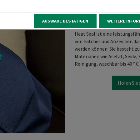
Über Madeira Heat Seal
AUSWAHL BESTÄTIGEN
WEITERE INFOR
Heat Seal ist eine leistungsfä
von Patches und Abzeichen da
werden können. Sie besteht zu
Materialien wie Acetat, Seide,
Reinigung, waschbar bis 40 ° C.
Holen Sie 