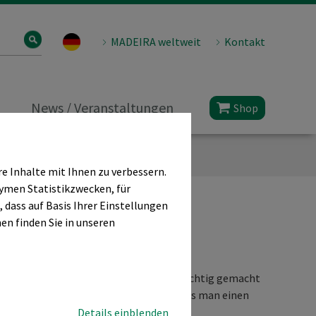
MADEIRA weltweit
Kontakt
News / Veranstaltungen
Shop
 Inhalte mit Ihnen zu verbessern.
onymen Statistikzwecken, für
 dass auf Basis Ihrer Einstellungen
en finden Sie in unseren
befolie anbringt
ltäglicher Vorgang. Allerdings muss es richtig gemacht
fbedeckung verbleibt. Wichtig ist, dass man einen
nd einfach zu handhaben ist.
Details einblenden