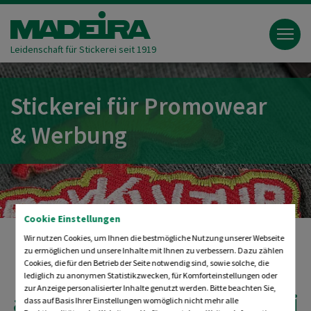
Leidenschaft für Stickerei seit 1919
Stickerei für Promowear
& Werbung
Cookie Einstellungen
Wir nutzen Cookies, um Ihnen die bestmögliche Nutzung unserer Webseite
zu ermöglichen und unsere Inhalte mit Ihnen zu verbessern. Dazu zählen
Cookies, die für den Betrieb der Seite notwendig sind, sowie solche, die
Hochwertig &
lediglich zu anonymen Statistikzwecken, für Komforteinstellungen oder
zur Anzeige personalisierter Inhalte genutzt werden. Bitte beachten Sie,
ausdrucksstark (-) Stickerei
dass auf Basis Ihrer Einstellungen womöglich nicht mehr alle